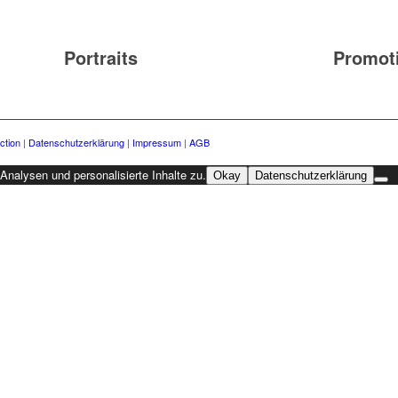
Portraits
Promot
ction
|
Datenschutzerklärung
|
Impressum
|
AGB
nalysen und personalisierte Inhalte zu.
Okay
Datenschutzerklärung