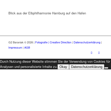
Blick aus der Elbphilharmonie Hamburg auf den Hafen
G2 Baraniak © 2026 |
Fotografie | Creative Direction
|
Datenschutzerklärung
|
Impressum
|
AGB
Durch Nutzung dieser Website stimmen Sie der Verwendung von Cookies für
Analysen und personalisierte Inhalte zu.
Okay
Datenschutzerklärung