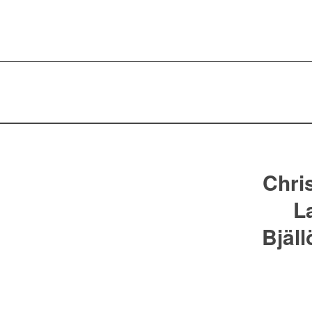
Chris
L
Bjäll