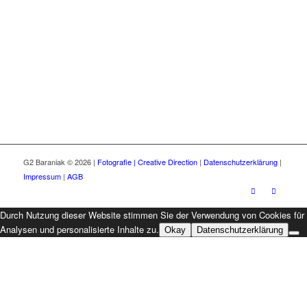
G2 Baraniak © 2026 |
Fotografie | Creative Direction
|
Datenschutzerklärung
|
Impressum
|
AGB
Durch Nutzung dieser Website stimmen Sie der Verwendung von Cookies für
Analysen und personalisierte Inhalte zu.
Okay
Datenschutzerklärung