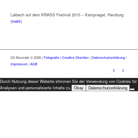
Laibach auf dem KRASS Festival 2015 – Kampnagel, Hamburg
(
mehr
)
G2 Baraniak © 2026 |
Fotografie | Creative Direction
|
Datenschutzerklärung
|
Impressum
|
AGB
Durch Nutzung dieser Website stimmen Sie der Verwendung von Cookies für
Analysen und personalisierte Inhalte zu.
Okay
Datenschutzerklärung