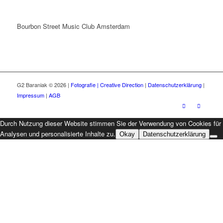
Bourbon Street Music Club Amsterdam
G2 Baraniak © 2026 |
Fotografie | Creative Direction
|
Datenschutzerklärung
|
Impressum
|
AGB
Durch Nutzung dieser Website stimmen Sie der Verwendung von Cookies für
Analysen und personalisierte Inhalte zu.
Okay
Datenschutzerklärung