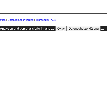
ction
|
Datenschutzerklärung
|
Impressum
|
AGB
nalysen und personalisierte Inhalte zu.
Okay
Datenschutzerklärung