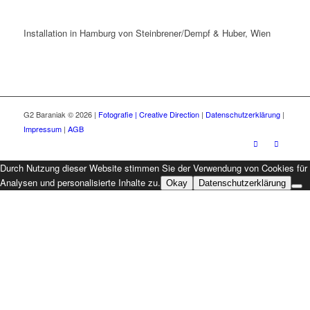
Installation in Hamburg von Steinbrener/Dempf & Huber, Wien
G2 Baraniak © 2026 |
Fotografie | Creative Direction
|
Datenschutzerklärung
|
Impressum
|
AGB
Durch Nutzung dieser Website stimmen Sie der Verwendung von Cookies für
Analysen und personalisierte Inhalte zu.
Okay
Datenschutzerklärung