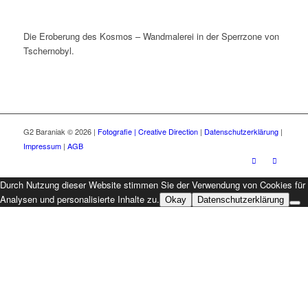
Die Eroberung des Kosmos – Wandmalerei in der Sperrzone von
Tschernobyl.
G2 Baraniak © 2026 |
Fotografie | Creative Direction
|
Datenschutzerklärung
|
Impressum
|
AGB
Durch Nutzung dieser Website stimmen Sie der Verwendung von Cookies für
Analysen und personalisierte Inhalte zu.
Okay
Datenschutzerklärung